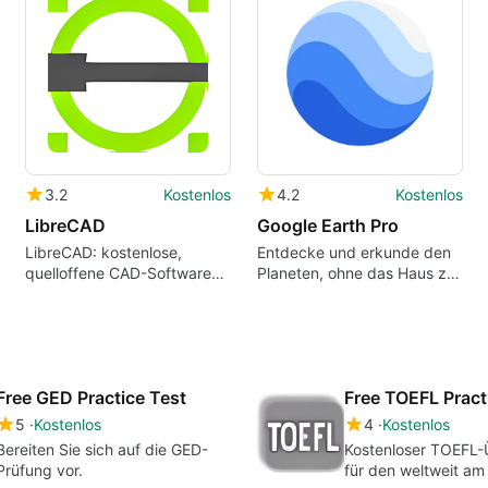
3.2
Kostenlos
4.2
Kostenlos
LibreCAD
Google Earth Pro
LibreCAD: kostenlose,
Entdecke und erkunde den
quelloffene CAD-Software
Planeten, ohne das Haus zu
für Windows, Mac und Linux
verlassen.
Free GED Practice Test
Free TOEFL Pract
5
Kostenlos
4
Kostenlos
Bereiten Sie sich auf die GED-
Kostenloser TOEFL-
Prüfung vor.
für den weltweit am