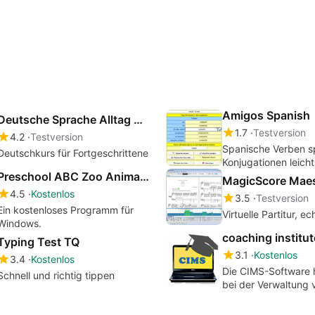
anerkannten Englisc
Amigos Spanish
Deutsche Sprache Alltag und Beruf A2
1.7
Testversion
4.2
Testversion
Spanische Verben sp
Deutschkurs für Fortgeschrittene
Konjugationen leich
Preschool ABC Zoo Animal Connect the Dot Puzzles
MagicScore Mae
4.5
Kostenlos
3.5
Testversion
Ein kostenloses Programm für
Virtuelle Partitur, e
Windows.
Typing Test TQ
3.1
Kostenlos
3.4
Kostenlos
Die CIMS-Software h
Schnell und richtig tippen
bei der Verwaltung 
Lehrern, Kursen, Ch
Gebühren, Anwesenh