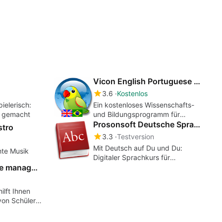
htest
vorstellen konnten!
Vicon English Portuguese Dictionary
3.6
Kostenlos
ielerisch:
Ein kostenloses Wissenschafts-
t gemacht
und Bildungsprogramm für
Windows
Prosonsoft Deutsche Sprache Alltag und Beruf A1
stro
3.3
Testversion
Mit Deutsch auf Du und Du:
chte Musik
Digitaler Sprachkurs für
coaching institute management system
Ausländer
ilft Ihnen
von Schülern,
argen,
eit, Noten