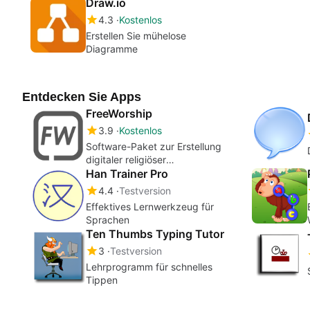
Hause
Draw.io
4.3
Kostenlos
Erstellen Sie mühelose
Diagramme
Entdecken Sie Apps
FreeWorship
3.9
Kostenlos
Software-Paket zur Erstellung
digitaler religiöser
Präsentationen
Han Trainer Pro
4.4
Testversion
Effektives Lernwerkzeug für
Sprachen
Ten Thumbs Typing Tutor
3
Testversion
Lehrprogramm für schnelles
Tippen